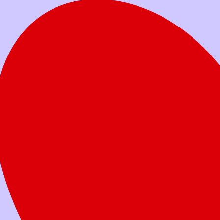
Votre don aide les familles à soutenir leur
enfant dans son combat.
Faites un don
aujourd’hui
Quel montant voulez-vous donner?
Don unique
Don mensuel
25 $
50 $
100 $
250 $
Autre