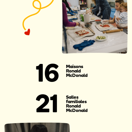
16
Maisons
Ronald
McDonald
21
Salles
familiales
Ronald
McDonald