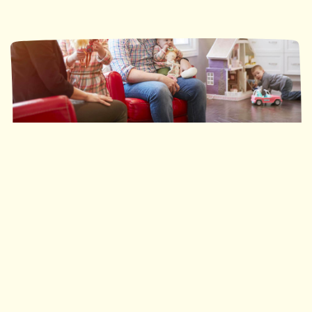
Ronald McDonald House Southwestern Ontario
35 nuits