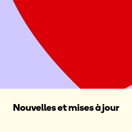
Offrez deux repas sains à une famille
Attribuer ce don à une Maison Ronald McDonald, une Salle
familiale Ronald McDonald ou une collecte de fonds dans
votre région
Donner maintenant
Organiser une collecte de fonds
Nouvelles et mises à jour