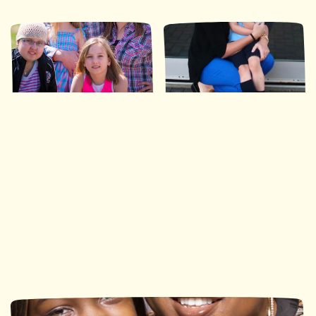
Ronald McDonald House
Ronald McDonald House
Southwestern Ontario
Ottawa
113 nuits
490 nuits